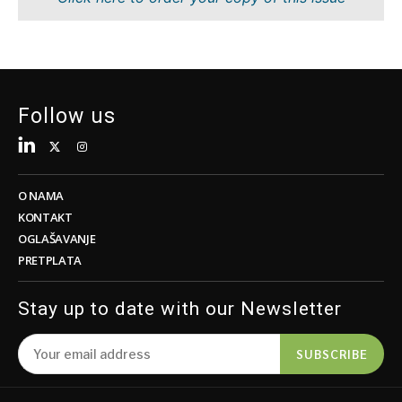
Tehnologija
Znanost
Telekom
Rudarstvo
Turizam
Maloprodaja
Prijevoz
Održivost
Trgovina
Tehnologija
Follow us
Telekom
Turizam
Insights
Prijevoz
Trgovina
O NAMA
Intervju
KONTAKT
Mišljenje
OGLAŠAVANJE
Insights
PRETPLATA
Svijet
Analiza
Intervju
Stay up to date with our Newsletter
Mišljenje
Svijet
Discover
SUBSCRIBE
Analiza