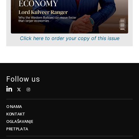
Tehnologija
Znanost
Telekom
Rudarstvo
Turizam
Maloprodaja
Prijevoz
Održivost
Trgovina
Tehnologija
Click here to order your copy of this issue
Telekom
Turizam
Insights
Prijevoz
Trgovina
Intervju
Follow us
Mišljenje
Insights
Svijet
Analiza
Intervju
O NAMA
Mišljenje
KONTAKT
Svijet
Discover
OGLAŠAVANJE
Analiza
PRETPLATA