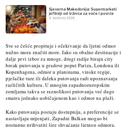
Discover
Discover
Sjeverna Makedonija: Supermarketi
jeftiniji od tržnica za voće i povrće
5. kolovoz 2026.
Vijesti
Vijesti
Događanja
Događanja
Kultura
Kultura
Sport
Sve se češće propituje i očekivanje da ljetni odmor
Sport
Lifestyle
nužno mora značiti more. Iako su obalne destinacije i
Lifestyle
Putovanja
dalje prvi izbor za mnoge, drugi radije biraju city
Putovanja
Hrana
break putovanja u gradove poput Pariza, Londona ili
Hrana
& piće
Kopenhagena, odmor u planinama, vinske regije,
&
pješačke ture ili daleka putovanja radi upoznavanja
piće
različitih kultura. U mnogim zapadnoeuropskim
zemljama takva se raznolikost putovanja već dugo
Western
O nama
Kontakt
Oglašavanje
Pretplata
smatra jednako uobičajenom kao i odmor na plaži.
Balkans
2030
Kako putovanja postaju dostupnija, a preferencije se
nastavljaju mijenjati, Zapadni Balkan mogao bi
O nama
Kontakt
Oglašavanje
Pretplata
postupno prihvatiti šire shvaćanje ljetnog odmora.