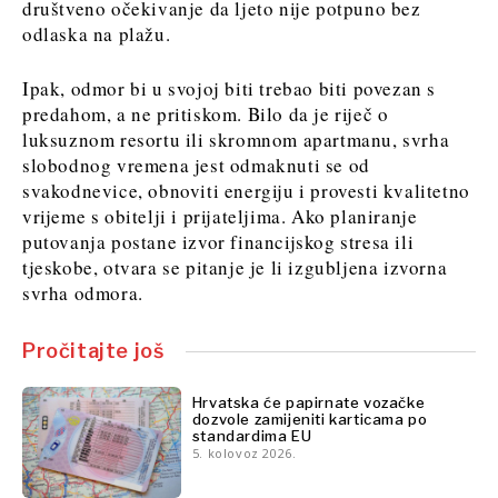
društveno očekivanje da ljeto nije potpuno bez
FMCG
Rudarstvo
odlaska na plažu.
Znanost
Maloprodaja
Rudarstvo
Održivost
Ipak, odmor bi u svojoj biti trebao biti povezan s
Maloprodaja
Tehnologija
predahom, a ne pritiskom. Bilo da je riječ o
Održivost
Telekom
luksuznom resortu ili skromnom apartmanu, svrha
Tehnologija
Turizam
slobodnog vremena jest odmaknuti se od
Telekom
Prijevoz
svakodnevice, obnoviti energiju i provesti kvalitetno
Turizam
Trgovina
vrijeme s obitelji i prijateljima. Ako planiranje
Prijevoz
putovanja postane izvor financijskog stresa ili
Trgovina
tjeskobe, otvara se pitanje je li izgubljena izvorna
Insights
svrha odmora.
Insights
Intervju
Pročitajte još
Mišljenje
Intervju
Hrvatska će papirnate vozačke
Svijet
Mišljenje
dozvole zamijeniti karticama po
Analiza
standardima EU
Svijet
5. kolovoz 2026.
Analiza