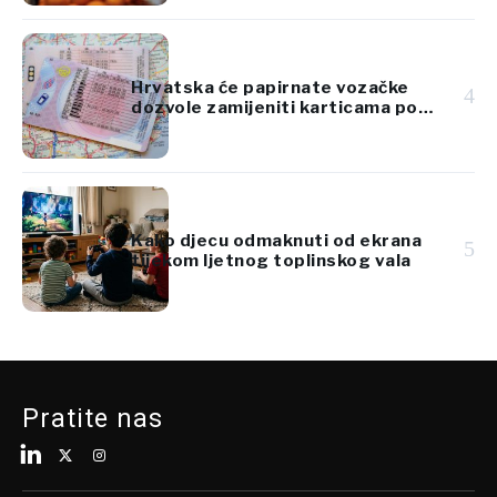
Hrvatska će papirnate vozačke
4
dozvole zamijeniti karticama po
standardima EU
Kako djecu odmaknuti od ekrana
5
tijekom ljetnog toplinskog vala
Pratite nas