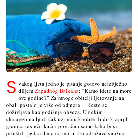
Srbija
Sjeverna
Slovenija
Makedonija
Srbija
Slovenija
Business &
Economy
Business &
Economy
Poslovne
priče
Poslovne
Imenovanja
S
priče
Poljoprivreda
vakog ljeta jedno je pitanje gotovo neizbježno
Imenovanja
Industrija
diljem
Zapadnog Balkana
: “Kamo idete na more
Poljoprivreda
Građevinarstvo
ove godine?” Za mnoge obitelji ljetovanje na
Industrija
Energetika
obali postalo je više od odmora — često se
Građevinarstvo
doživljava kao godišnja obveza. U nekim
Okoliš
Energetika
slučajevima ljudi čak uzimaju kredite ili do krajnjih
Financije
Okoliš
granica rastežu kućni proračun samo kako bi si
FMCG
Financije
priuštili tjedan dana na moru, što odražava snažno
Znanost