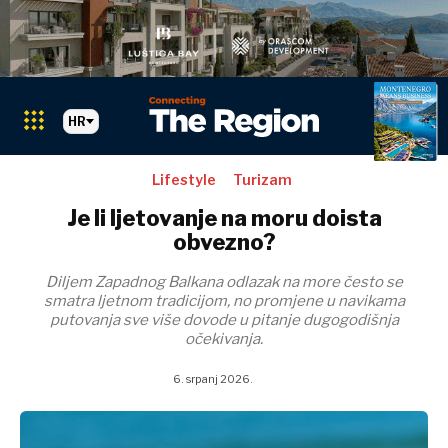
HR
Search The Region
SEARCH
Lifestyle
Turizam
Je li ljetovanje na moru doista
Markets
obvezno?
Markets
Albanija
Diljem Zapadnog Balkana odlazak na more često se
smatra ljetnom tradicijom, no promjene u navikama
BiH
putovanja sve više dovode u pitanje dugogodišnja
Hrvatska
Albanija
očekivanja.
Kosovo*
BiH
Crna Gora
6. srpanj 2026.
Hrvatska
Sjeverna
Kosovo*
Makedonija
Crna Gora