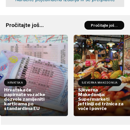
Pročitajte još...
Pročitajte još...
HRVATSKA
SJEVERNA MAKEDONIJA
Hrvatska će
Sjeverna
papirnate vozačke
Makedonija:
dozvole zamijeniti
Supermarketi
karticama po
jeftiniji od tržnica za
standardima EU
voće i povrće