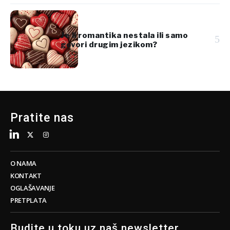
Je li romantika nestala ili samo
5
govori drugim jezikom?
Pratite nas
O NAMA
KONTAKT
OGLAŠAVANJE
PRETPLATA
Budite u toku uz naš newsletter