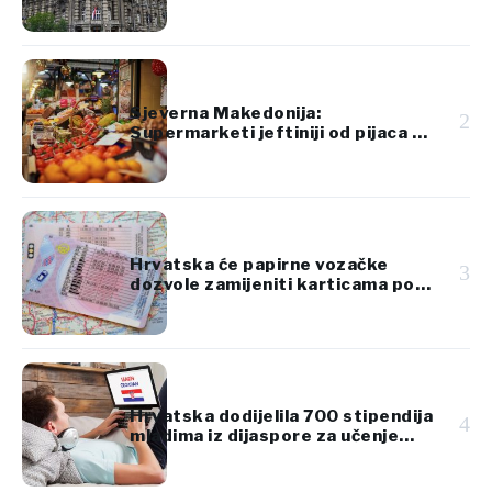
imovinu Srbije
Sjeverna Makedonija:
2
Supermarketi jeftiniji od pijaca za
voće i povrće
Hrvatska će papirne vozačke
3
dozvole zamijeniti karticama po
standardima EU
Hrvatska dodijelila 700 stipendija
4
mladima iz dijaspore za učenje
hrvatskog jezika