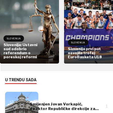
SLOVENIJA
SLOVENIJA
Slovenija: Ustavni
sud odobrio
Slovenija prvi put
referendum o
osvojila trofej
poreskoj reformi
EuroBasketa U18
U TRENDU SADA
Smijenjen Jovan Vorkapić,
1
direktor Republičke direkcije za