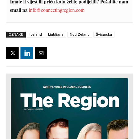
Imate li vijest ili priču koju želite podijeliti? Pošaljite nam
email na
info@connectingregion.com
OZNAKE
Iceland
Ljubljana
Novi Zeland
Švicarska