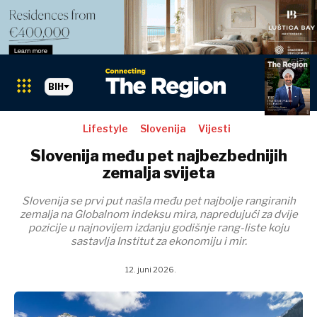
BIH
Lifestyle
Slovenija
Vijesti
Slovenija među pet najbezbednijih
zemalja svijeta
Slovenija se prvi put našla među pet najbolje rangiranih
zemalja na Globalnom indeksu mira, napredujući za dvije
pozicije u najnovijem izdanju godišnje rang-liste koju
sastavlja Institut za ekonomiju i mir.
12. juni 2026.