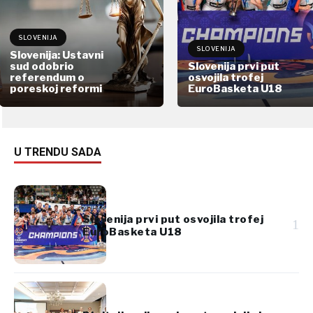
SLOVENIJA
SLOVENIJA
Slovenija: Ustavni
sud odobrio
Slovenija prvi put
referendum o
osvojila trofej
poreskoj reformi
EuroBasketa U18
U TRENDU SADA
Slovenija prvi put osvojila trofej
1
EuroBasketa U18