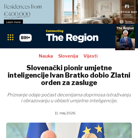
BIH
Nauka
Slovenija
Vijesti
Slovenački pionir umjetne
inteligencije Ivan Bratko dobio Zlatni
orden za zasluge
Priznanje odaje počast decenijama doprinosa istraživanju
i obrazovanju u oblasti umjetne inteligencije.
11. maj 2026.