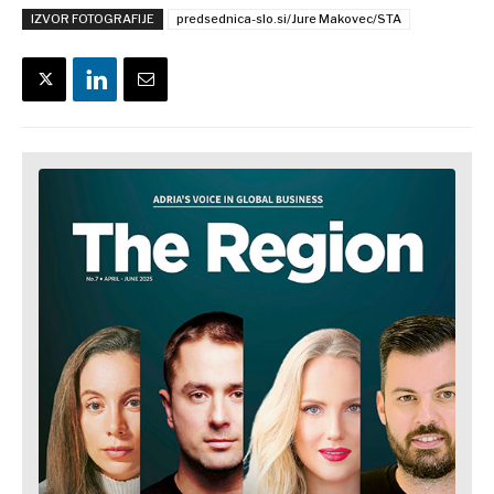
IZVOR FOTOGRAFIJE
predsednica-slo.si/Jure Makovec/STA