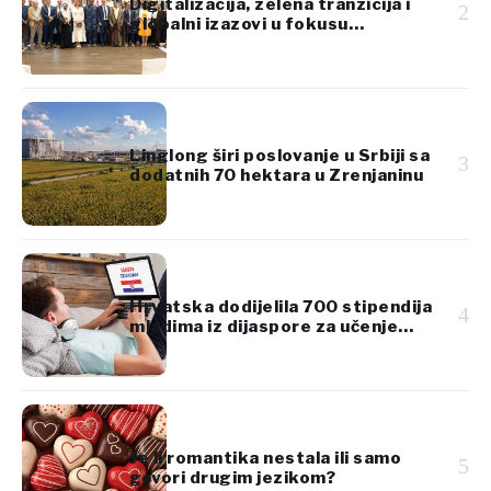
Digitalizacija, zelena tranzicija i
2
globalni izazovi u fokusu
konferencije UN MSMEs Day
2026
Linglong širi poslovanje u Srbiji sa
3
dodatnih 70 hektara u Zrenjaninu
Hrvatska dodijelila 700 stipendija
4
mladima iz dijaspore za učenje
hrvatskog jezika
Je li romantika nestala ili samo
5
govori drugim jezikom?