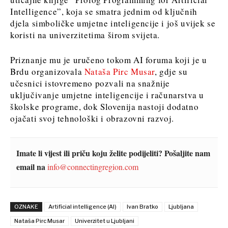
Intelligence”, koja se smatra jednim od ključnih
djela simboličke umjetne inteligencije i još uvijek se
koristi na univerzitetima širom svijeta.
Priznanje mu je uručeno tokom AI foruma koji je u
Brdu organizovala
Nataša Pirc Musar
, gdje su
učesnici istovremeno pozvali na snažnije
uključivanje umjetne inteligencije i računarstva u
školske programe, dok Slovenija nastoji dodatno
ojačati svoj tehnološki i obrazovni razvoj.
Imate li vijest ili priču koju želite podijeliti? Pošaljite nam
email na
info@connectingregion.com
OZNAKE
Artificial intelligence (AI)
Ivan Bratko
Ljubljana
Nataša Pirc Musar
Univerzitet u Ljubljani