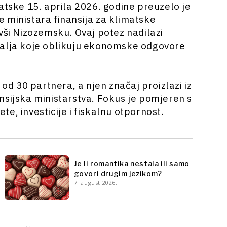
vatske 15. aprila 2026. godine preuzelo je
 ministara finansija za klimatske
vši Nizozemsku. Ovaj potez nadilazi
malja koje oblikuju ekonomske odgovore
 od 30 partnera, a njen značaj proizlazi iz
nsijska ministarstva. Fokus je pomjeren s
e, investicije i fiskalnu otpornost.
Je li romantika nestala ili samo
govori drugim jezikom?
7. august 2026.