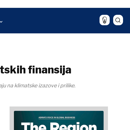
Sport
aliza
Lifestyle
Putovanja
Hrana & piće
skih finansija
 na klimatske izazove i prilike.