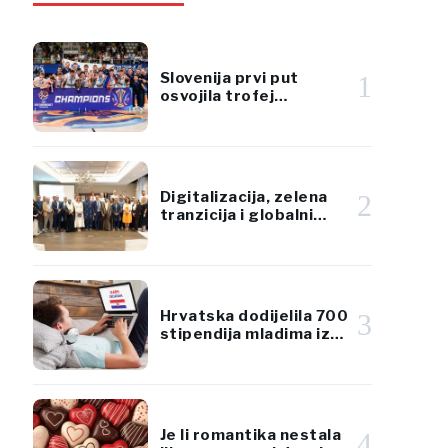
Slovenija prvi put
1
osvojila trofej
EuroBasketa U18
Digitalizacija, zelena
2
tranzicija i globalni
izazovi u fokusu
konferencije UN
MSMEs Day 2026
Hrvatska dodijelila 700
3
stipendija mladima iz
dijaspore za učenje
hrvatskog jezika
Je li romantika nestala
4