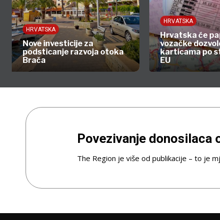
HRVATSKA
HRVATSKA
Hrvatska će pa
Nove investicije za
vozačke dozvole
podsticanje razvoja otoka
karticama po 
Brača
EU
Povezivanje donosilaca o
The Region je više od publikacije – to je mj