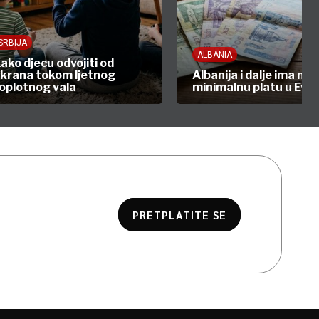
SRBIJA
ALBANIA
ako djecu odvojiti od
krana tokom ljetnog
Albanija i dalje ima naj
oplotnog vala
minimalnu platu u Evro
PRETPLATITE SE