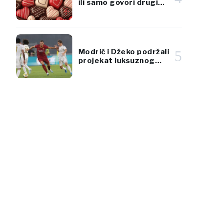
ili samo govori drugim
jezikom?
Modrić i Džeko podržali
5
projekat luksuznog
jadranskog resorta
vrijedan 920 miliona
eura