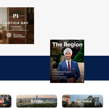
ažite
Western
PRETRAŽI
Balkans 2030
ti
đaji
nalize
Istraži
ura
t
style
tervju
Vijesti
utovanja
ljenje
Događaji
rana &
ija
Srbija
Slovenija
Kultura
ijet
iće