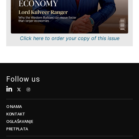
Tehnologija
Nauka
Telekom
Rudarstvo
Turizam
Maloprodaja
Transport
Održivost
Trgovina
Tehnologija
Click here to order your copy of this issue
Telekom
Turizam
Insights
Transport
Trgovina
Intervju
Follow us
Mišljenje
Insights
Svijet
Analiza
Intervju
O NAMA
Mišljenje
KONTAKT
Svijet
Discover
OGLAŠAVANJE
Analiza
PRETPLATA