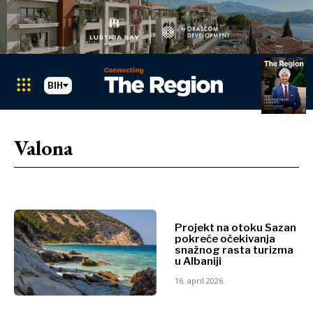
BIH
Markets
Search The Region
SEARCH
Valona
Albania
BiH
Hrvatska
Markets
Kosovo*
Crna Gora
Projekt na otoku Sazan
Albania
Sjeverna
pokreće očekivanja
BiH
Makedonija
snažnog rasta turizma
u Albaniji
Hrvatska
Srbija
Kosovo*
16. april 2026.
Slovenija
Crna Gora