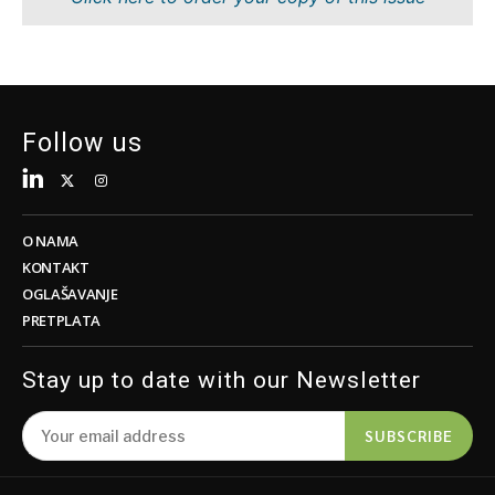
Tehnologija
Nauka
Telekom
Rudarstvo
Turizam
Maloprodaja
Transport
Održivost
Trgovina
Tehnologija
Follow us
Telekom
Turizam
Insights
Transport
Trgovina
O NAMA
Intervju
KONTAKT
Mišljenje
OGLAŠAVANJE
Insights
PRETPLATA
Svijet
Analiza
Intervju
Stay up to date with our Newsletter
Mišljenje
Svijet
Discover
SUBSCRIBE
Analiza