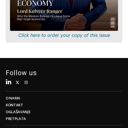
Tehnologija
Nauka
Telekom
Rudarstvo
Turizam
Maloprodaja
Transport
Održivost
Trgovina
Tehnologija
Click here to order your copy of this issue
Telekom
Turizam
Insights
Transport
Trgovina
Intervju
Follow us
Mišljenje
Insights
Svijet
Analiza
Intervju
O NAMA
Mišljenje
KONTAKT
Svijet
Discover
OGLAŠAVANJE
Analiza
PRETPLATA