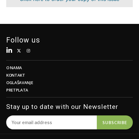
Tehnologija
Nauka
Telekom
Rudarstvo
Turizam
Maloprodaja
Transport
Održivost
Trgovina
Tehnologija
Follow us
Telekom
Turizam
Insights
Transport
Trgovina
O NAMA
Intervju
KONTAKT
Mišljenje
OGLAŠAVANJE
Insights
PRETPLATA
Svijet
Analiza
Intervju
Stay up to date with our Newsletter
Mišljenje
Svijet
Discover
SUBSCRIBE
Analiza