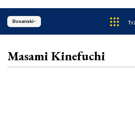
Energija
Sjeverna Makedonija
Okoliš
Srbija
Finansije
Slovenija
Bosanski
FMCG
Tr
Masami Kinefuchi