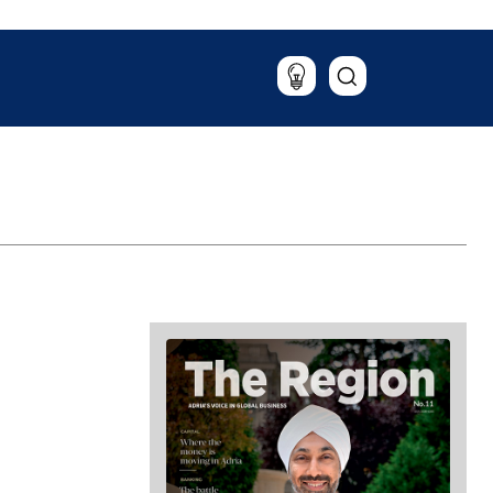
Putovanja
Hrana & piće