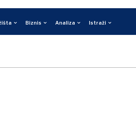
Telekom
Turizam
Transport
Trgovina
žišta
Biznis
Analiza
Istraži
O nama
Kontakt
Oglašavanje
Pretplata