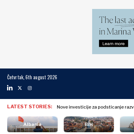
Markets
Business & E
Search The Region
Albania
Biznis priče
BiH
Imenovanja
Markets
Četvrtak, 6th august 2026
Hrvatska
Poljoprivreda
Kosovo*
Industrija
Građevinarstvo
Crna Gora
Albania
Biznis priče
Energija
Sjeverna
BiH
Imenovanja
Okoliš
LATEST STORIES:
Makedonija
Nove investicije za podsticanje raz
Hrvatska
Poljoprivred
Finansije
Srbija
Kosovo*
Industrija
FMCG
Slovenija
Albania
BiH
Građevinars
Crna Gora