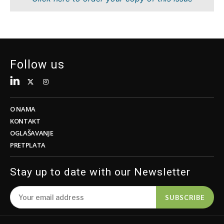
Tehnologija
Nauka
Telekom
Rudarstvo
Turizam
Maloprodaja
Transport
Održivost
Trgovina
Tehnologija
Follow us
Telekom
Turizam
Insights
Transport
Trgovina
O NAMA
Intervju
KONTAKT
Mišljenje
OGLAŠAVANJE
Insights
PRETPLATA
Svijet
Analiza
Intervju
Stay up to date with our Newsletter
Mišljenje
Svijet
Discover
SUBSCRIBE
Analiza