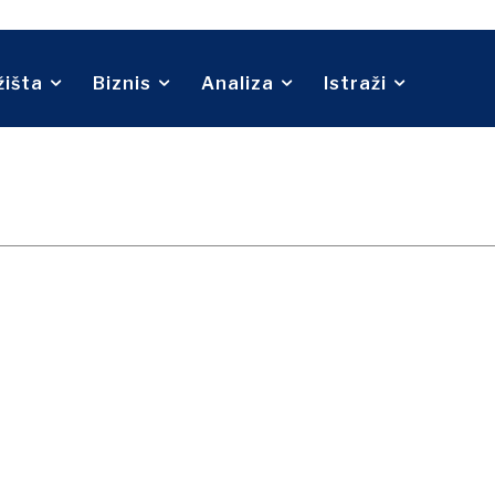
Telekom
Turizam
Transport
Trgovina
žišta
Biznis
Analiza
Istraži
O nama
Kontakt
Oglašavanje
Pretplata