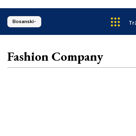
Energija
Sjeverna Makedonija
Okoliš
Srbija
Finansije
Slovenija
Bosanski
FMCG
Tr
Fashion Company