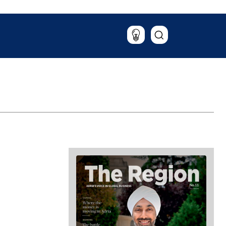
Putovanja
Hrana & piće