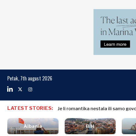
Markets
Business & E
Search The Region
Albania
Biznis priče
BiH
Imenovanja
Markets
Petak, 7th august 2026
Hrvatska
Poljoprivreda
Kosovo*
Industrija
Građevinarstvo
Crna Gora
Albania
Biznis priče
Energija
Sjeverna
BiH
Imenovanja
Okoliš
LATEST STORIES:
Makedonija
Je li romantika nestala ili samo gov
Hrvatska
Poljoprivred
Finansije
Srbija
Kosovo*
Industrija
FMCG
Slovenija
Albania
BiH
Građevinars
Crna Gora