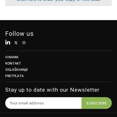
Tehnologija
Nauka
Telekom
Rudarstvo
Turizam
Maloprodaja
Transport
Održivost
Trgovina
Tehnologija
Follow us
Telekom
Turizam
Insights
Transport
Trgovina
O NAMA
Intervju
KONTAKT
Mišljenje
OGLAŠAVANJE
Insights
PRETPLATA
Svijet
Analiza
Intervju
Stay up to date with our Newsletter
Mišljenje
Svijet
Discover
SUBSCRIBE
Analiza