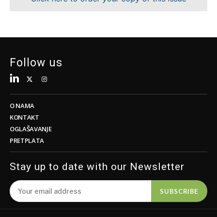
Tehnologija
Nauka
Telekom
Rudarstvo
Turizam
Maloprodaja
Transport
Održivost
Trgovina
Tehnologija
Follow us
Telekom
Turizam
Insights
Transport
Trgovina
O NAMA
Intervju
KONTAKT
Mišljenje
OGLAŠAVANJE
Insights
PRETPLATA
Svijet
Analiza
Intervju
Stay up to date with our Newsletter
Mišljenje
Svijet
Discover
SUBSCRIBE
Analiza