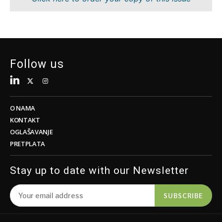
Tehnologija
Nauka
Telekom
Rudarstvo
Turizam
Maloprodaja
Transport
Održivost
Trgovina
Tehnologija
Follow us
Telekom
Turizam
Insights
Transport
Trgovina
O NAMA
Intervju
KONTAKT
Mišljenje
OGLAŠAVANJE
Insights
PRETPLATA
Svijet
Analiza
Intervju
Stay up to date with our Newsletter
Mišljenje
Svijet
Discover
SUBSCRIBE
Analiza