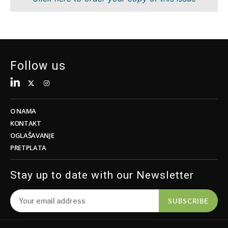
Tehnologija
Nauka
Telekom
Rudarstvo
Turizam
Maloprodaja
Transport
Održivost
Trgovina
Tehnologija
Follow us
Telekom
Turizam
Insights
Transport
Trgovina
O NAMA
Intervju
KONTAKT
Mišljenje
OGLAŠAVANJE
Insights
PRETPLATA
Svijet
Analiza
Intervju
Stay up to date with our Newsletter
Mišljenje
Svijet
Discover
SUBSCRIBE
Analiza