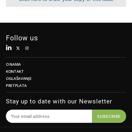
Tehnologija
Nauka
Telekom
Rudarstvo
Turizam
Maloprodaja
Transport
Održivost
Trgovina
Tehnologija
Follow us
Telekom
Turizam
Insights
Transport
Trgovina
O NAMA
Intervju
KONTAKT
Mišljenje
OGLAŠAVANJE
Insights
PRETPLATA
Svijet
Analiza
Intervju
Stay up to date with our Newsletter
Mišljenje
Svijet
Discover
SUBSCRIBE
Analiza